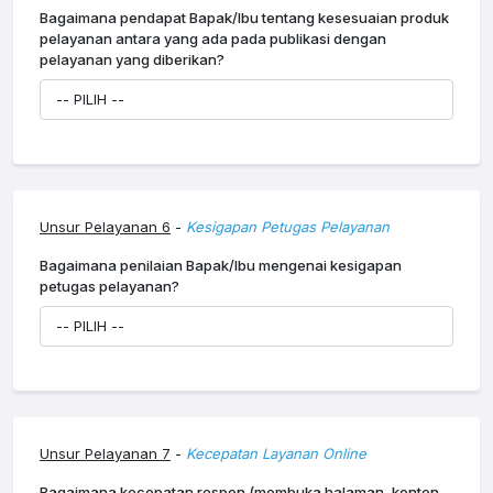
Bagaimana pendapat Bapak/Ibu tentang kesesuaian produk
pelayanan antara yang ada pada publikasi dengan
pelayanan yang diberikan?
Unsur Pelayanan 6
-
Kesigapan Petugas Pelayanan
Bagaimana penilaian Bapak/Ibu mengenai kesigapan
petugas pelayanan?
Unsur Pelayanan 7
-
Kecepatan Layanan Online
Bagaimana kecepatan respon (membuka halaman, konten,