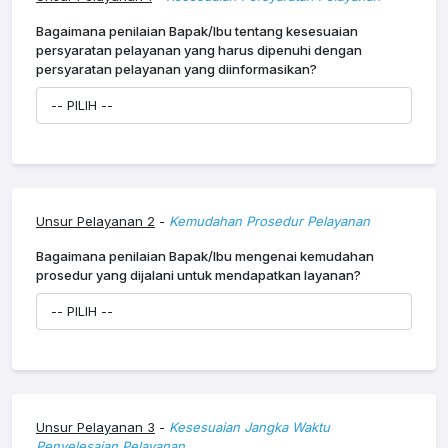
Bagaimana penilaian Bapak/Ibu tentang kesesuaian
persyaratan pelayanan yang harus dipenuhi dengan
persyaratan pelayanan yang diinformasikan?
Unsur Pelayanan 2
-
Kemudahan Prosedur Pelayanan
Bagaimana penilaian Bapak/Ibu mengenai kemudahan
prosedur yang dijalani untuk mendapatkan layanan?
Unsur Pelayanan 3
-
Kesesuaian Jangka Waktu
Penyelesaian Pelayanan