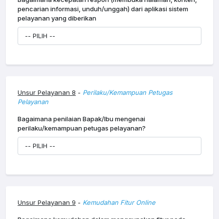
pencarian informasi, unduh/unggah) dari aplikasi sistem
pelayanan yang diberikan
Unsur Pelayanan 8
-
Perilaku/Kemampuan Petugas
Pelayanan
Bagaimana penilaian Bapak/Ibu mengenai
perilaku/kemampuan petugas pelayanan?
Unsur Pelayanan 9
-
Kemudahan Fitur Online